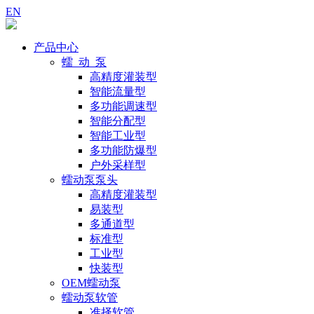
EN
产品中心
蠕 动 泵
高精度灌装型
智能流量型
多功能调速型
智能分配型
智能工业型
多功能防爆型
户外采样型
蠕动泵泵头
高精度灌装型
易装型
多通道型
标准型
工业型
快装型
OEM蠕动泵
蠕动泵软管
准择软管