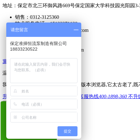
地址：保定市北三环御风路669号保定国家大学科技园光阳园3-3-
销售：0312-3125360
技术服务电话：15133271138
请您留言
网址：http://www.zhunzepump.com
传真：0312-3125400
售后服务电话：0312-8505888
保定准择恒流泵制造有限公司
18833230522
邮箱：zhunze@zhunzepump.com
冀ICP备17003663号-1
温馨提示！
请使用更先进的浏览器
我们在检测到您正在使用IE10.0以下版本浏览器,它太古老了
升级
下载其他浏览器
全国客服热线
400-1898-360
不升
微信号
18833230522
加微
电话
短信
提交
在线咨询