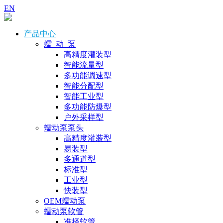
EN
产品中心
蠕 动 泵
高精度灌装型
智能流量型
多功能调速型
智能分配型
智能工业型
多功能防爆型
户外采样型
蠕动泵泵头
高精度灌装型
易装型
多通道型
标准型
工业型
快装型
OEM蠕动泵
蠕动泵软管
准择软管