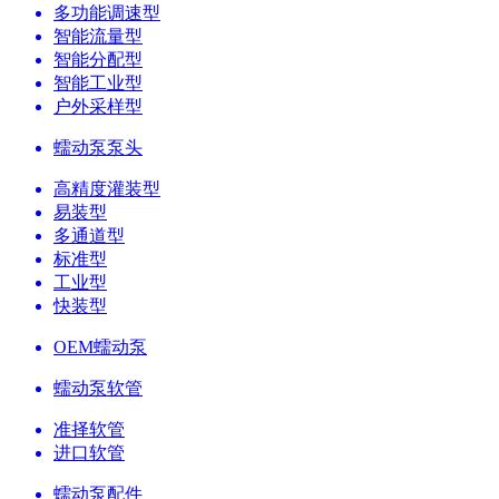
多功能调速型
智能流量型
智能分配型
智能工业型
户外采样型
蠕动泵泵头
高精度灌装型
易装型
多通道型
标准型
工业型
快装型
OEM蠕动泵
蠕动泵软管
准择软管
进口软管
蠕动泵配件