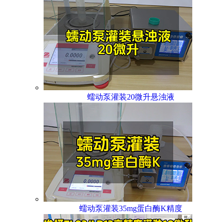
蠕动泵灌装20微升悬浊液
蠕动泵灌装35mg蛋白酶K精度