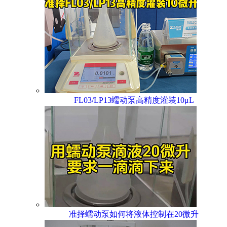
FL03/LP13蠕动泵高精度灌装10μL
准择蠕动泵如何将液体控制在20微升