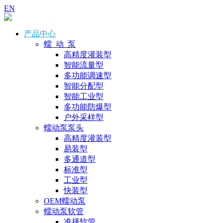
EN
产品中心
蠕 动 泵
高精度灌装型
智能流量型
多功能调速型
智能分配型
智能工业型
多功能防爆型
户外采样型
蠕动泵泵头
高精度灌装型
易装型
多通道型
标准型
工业型
快装型
OEM蠕动泵
蠕动泵软管
准择软管