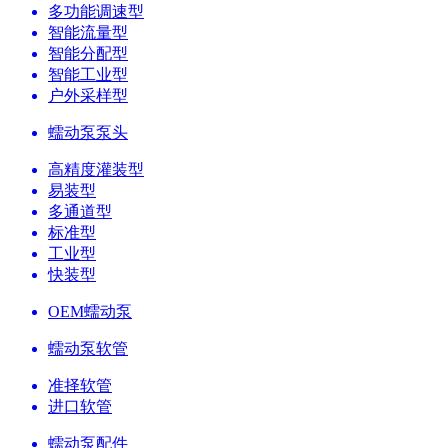
多功能调速型
智能流量型
智能分配型
智能工业型
户外采样型
蠕动泵泵头
高精度灌装型
易装型
多通道型
标准型
工业型
快装型
OEM蠕动泵
蠕动泵软管
准择软管
进口软管
蠕动泵配件