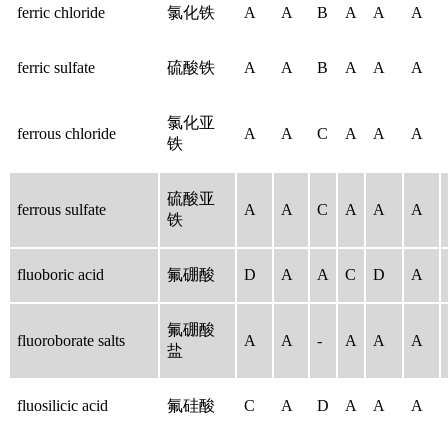
ferric chloride
氯化铁
A
A
B
A
A
A
ferric sulfate
硫酸铁
A
A
B
A
A
A
氯化亚
ferrous chloride
A
A
C
A
A
A
铁
硫酸亚
ferrous sulfate
A
A
C
A
A
A
铁
fluoboric acid
氟硼酸
D
A
A
C
D
A
氟硼酸
fluoroborate salts
A
A
-
A
A
A
盐
fluosilicic acid
氟硅酸
C
A
D
A
A
A