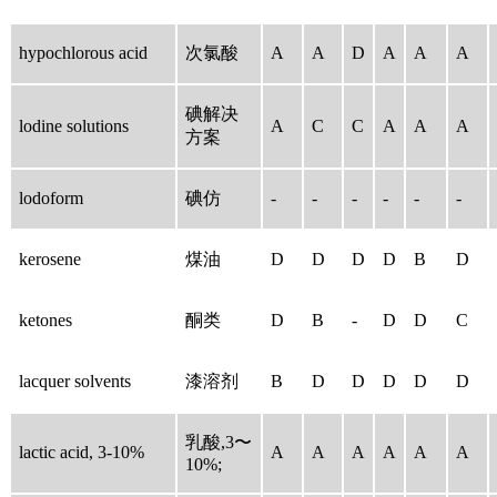
hypochlorous acid
次氯酸
A
A
D
A
A
A
碘解决
lodine solutions
A
C
C
A
A
A
方案
lodoform
碘仿
-
-
-
-
-
-
kerosene
煤油
D
D
D
D
B
D
ketones
酮类
D
B
-
D
D
C
lacquer solvents
漆溶剂
B
D
D
D
D
D
乳酸,3〜
lactic acid, 3-10%
A
A
A
A
A
A
10%;