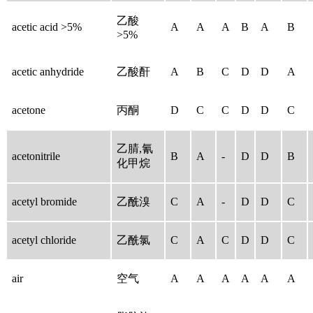
乙酸
acetic acid >5%
A
A
A
B
A
B
>5%
acetic anhydride
乙酸酐
A
B
C
D
D
A
acetone
丙酮
D
C
C
D
D
C
乙腈,氰
acetonitrile
B
A
-
D
D
B
化甲烷
acetyl bromide
乙酰溴
C
A
-
D
D
C
acetyl chloride
乙酰氯
C
A
C
D
D
C
air
空气
A
A
A
A
A
A