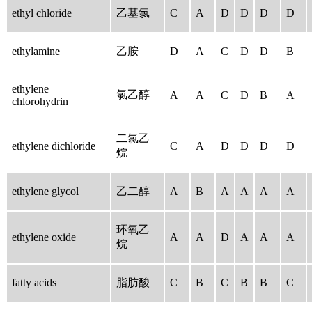
ethyl chloride
乙基氯
C
A
D
D
D
D
ethylamine
乙胺
D
A
C
D
D
B
ethylene
氯乙醇
A
A
C
D
B
A
chlorohydrin
二氯乙
ethylene dichloride
C
A
D
D
D
D
烷
ethylene glycol
乙二醇
A
B
A
A
A
A
环氧乙
ethylene oxide
A
A
D
A
A
A
烷
fatty acids
脂肪酸
C
B
C
B
B
C