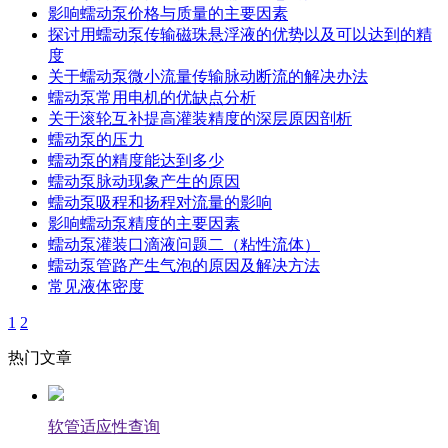
影响蠕动泵价格与质量的主要因素
探讨用蠕动泵传输磁珠悬浮液的优势以及可以达到的精
度
关于蠕动泵微小流量传输脉动断流的解决办法
蠕动泵常用电机的优缺点分析
关于滚轮互补提高灌装精度的深层原因剖析
蠕动泵的压力
蠕动泵的精度能达到多少
蠕动泵脉动现象产生的原因
蠕动泵吸程和扬程对流量的影响
影响蠕动泵精度的主要因素
蠕动泵灌装口滴液问题二（粘性流体）
蠕动泵管路产生气泡的原因及解决方法
常见液体密度
1
2
热门文章
软管适应性查询