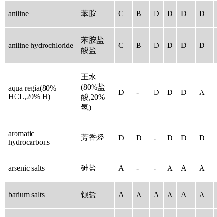
aniline
苯胺
C
B
D
D
D
D
苯胺盐
aniline hydrochloride
C
B
D
D
D
D
酸盐
王水
(80%盐
aqua regia(80%
D
-
D
D
D
A
HCL,20% H)
酸,20%
氢)
aromatic
芳香烃
D
D
-
D
D
D
hydrocarbons
arsenic salts
砷盐
A
-
-
A
A
A
barium salts
钡盐
A
A
A
A
A
A