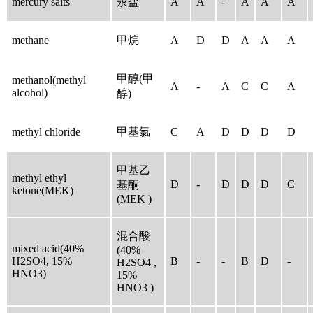
mercury salts
汞盐
A
A
-
A
A
A
methane
甲烷
A
D
D
A
A
A
甲醇(甲
methanol(methyl
A
-
A
C
C
A
alcohol)
醇)
methyl chloride
甲基氯
C
A
D
D
D
D
甲基乙
methyl ethyl
D
-
D
D
D
C
基酮
ketone(MEK)
(MEK )
混合酸
mixed acid(40%
(40%
H2SO4, 15%
B
-
-
B
D
-
H2SO4 ,
HNO3)
15%
HNO3 )