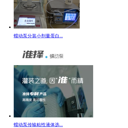
蠕动泵分装小剂量蛋白...
蠕动泵传输粘性液体选...