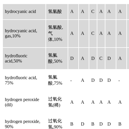
hydrocyanic acid
氢氰酸
A
A
C
A
A
A
氢氰酸,
hydrocyanic acid,
气
A
A
C
A
A
A
gas,10%
体,10%
氢氟
hydrofluoric
D
A
D
C
D
A
acid,50%
酸,50%
氢氟
hydrofluoric acid,
-
A
D
D
D
-
75%
酸,75%
过氧化
hydrogen peroxide
A
A
A
A
A
A
(dil)
氢(稀)
过氧化
hydrogen peroxide,
B
D
B
D
D
B
90%
氢,90%