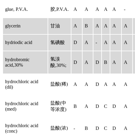
glue, P.V.A.
胶,P.V.A.
A
A
A
A
A
-
glycerin
甘油
A
B
A
A
A
A
hydriodic acid
氢碘酸
D
A
-
A
A
A
氢溴
hydrobromic
D
A
D
B
A
A
acid,30%
酸,30%;
hydrochloric acid
盐酸(稀)
A
A
D
A
A
A
(dil)
盐酸(中
hydrochloric acid
B
A
D
C
D
A
(med)
等浓度)
hydrochloric acid
盐酸(浓)
-
B
D
C
D
A
(conc)