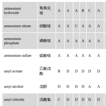
氢氧化
ammonium
A
A
A
B
C
A
hydroxide
铵
ammouium nitrate
硝酸铵
A
A
C
A
A
A
ammonium
磷酸铵
A
A
A
A
A
A
phosphate
ammonium sulfate
硫酸铵
A
A
A
A
A
A
乙酸戊
amyl acetate
B
D
D
D
D
D
酯
amyl alcohol
戊醇
D
D
D
D
A
A
amyl chloride
戊酰氯
C
D
D
D
D
D