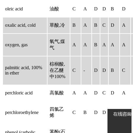
oleic acid
油酸
C
A
D
D
B
D
oxalic acid, cold
草酸,冷
B
A
B
C
D
A
氧气,煤
oxygen, gas
A
A
B
A
A
A
气
棕榈酸,
palmitic acid, 100%
在乙醚
C
-
D
D
B
C
in ether
中100%
perchloric acid
高氯酸
A
A
D
C
D
A
四氯乙
perchloroethylene
C
B
D
D
D
D
烯
苯酚(石
phenol (carbolic