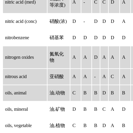
nitric acid (med)
A
-
C
C
D
A
等浓度)
nitric acid (conc)
硝酸(浓)
D
-
D
D
D
A
nitrobenzene
硝基苯
D
D
D
D
D
D
氮氧化
nitrogen oxides
A
A
D
A
A
A
物
nitrous acid
亚硝酸
A
A
-
A
C
A
oils, animal
油,动物
C
B
B
D
B
B
oils, mineral
油,矿物
D
B
B
C
A
D
oils, vegetable
油,植物
C
B
B
D
A
B