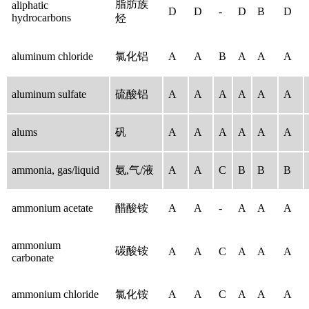
脂肪族
aliphatic
D
D
-
D
B
D
hydrocarbons
烃
aluminum chloride
氯化铝
A
A
B
A
A
A
aluminum sulfate
硫酸铝
A
A
A
A
A
A
alums
矾
A
A
A
A
A
A
ammonia, gas/liquid
氨,气/液
A
A
C
B
B
B
ammonium acetate
醋酸铵
A
A
-
A
A
A
ammonium
碳酸铵
A
A
C
A
A
A
carbonate
ammonium chloride
氯化铵
A
A
C
A
A
A