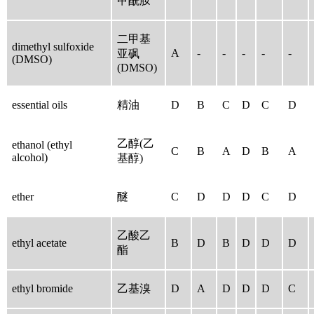
甲酰胺
二甲基
dimethyl sulfoxide
A
-
-
-
-
-
亚砜
(DMSO)
(DMSO)
essential oils
精油
D
B
C
D
C
D
乙醇(乙
ethanol (ethyl
C
B
A
D
B
A
alcohol)
基醇)
ether
醚
C
D
D
D
C
D
乙酸乙
ethyl acetate
B
D
B
D
D
D
酯
ethyl bromide
乙基溴
D
A
D
D
D
C