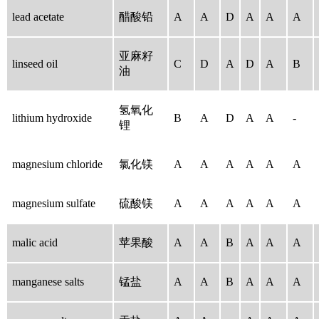
lead acetate
醋酸铅
A
A
D
A
A
A
亚麻籽
linseed oil
C
D
A
D
A
B
油
氢氧化
lithium hydroxide
B
A
D
A
A
-
锂
magnesium chloride
氯化镁
A
A
A
A
A
A
magnesium sulfate
硫酸镁
A
A
A
A
A
A
malic acid
苹果酸
A
A
B
A
A
A
manganese salts
锰盐
A
A
B
A
A
A