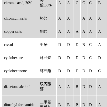
铬
chromic acid, 30%
A
A
C
C
C
B
酸,30%
chromium salts
铬盐
A
A
-
A
A
A
copper salts
铜盐
A
A
A
A
A
A
cresol
甲酚
D
D
D
B
C
A
cyclohexane
环己烷
D
D
D
D
C
D
cyclohexanone
环己酮
D
D
D
D
D
C
双丙酮
diacetone alcohol
A
A
B
D
D
A
醇
二甲基
dimethyl formamide
B
B
B
D
D
A