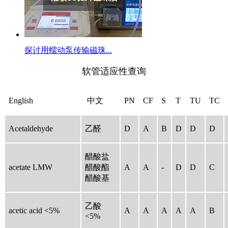
探讨用蠕动泵传输磁珠...
软管适应性查询
English
中文
PN
CF
S
T
TU
TC
Acetaldehyde
乙醛
D
A
B
D
D
D
醋酸盐
acetate LMW
醋酸酯
A
A
-
D
D
C
醋酸基
乙酸
acetic acid <5%
A
A
A
A
A
B
<5%