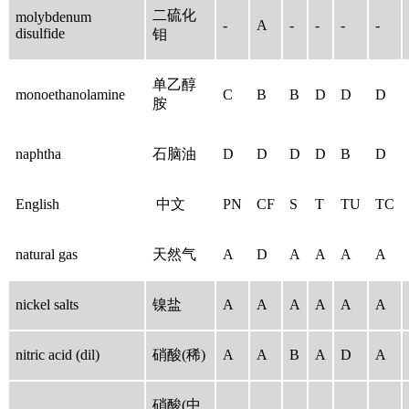
二硫化
molybdenum
-
A
-
-
-
-
disulfide
钼
单乙醇
monoethanolamine
C
B
B
D
D
D
胺
naphtha
石脑油
D
D
D
D
B
D
English
中文
PN
CF
S
T
TU
TC
natural gas
天然气
A
D
A
A
A
A
nickel salts
镍盐
A
A
A
A
A
A
nitric acid (dil)
硝酸(稀)
A
A
B
A
D
A
硝酸(中