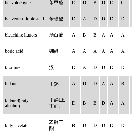
benzaldehyde
苯甲醛
D
D
B
D
D
C
benzenesulfonic acid
苯磺酸
D
A
D
D
D
D
bleaching liquors
漂白液
A
B
B
A
A
A
boric acid
硼酸
A
A
A
A
A
A
bromine
溴
D
A
D
D
D
D
butane
丁烷
A
D
D
A
A
B
丁醇(正
butanol(butyl
D
B
B
D
A
A
alcohol)
丁醇)
乙酸丁
butyl acetate
B
D
D
D
D
D
酯