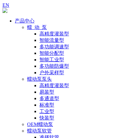
EN
产品中心
蠕 动 泵
高精度灌装型
智能流量型
多功能调速型
智能分配型
智能工业型
多功能防爆型
户外采样型
蠕动泵泵头
高精度灌装型
易装型
多通道型
标准型
工业型
快装型
OEM蠕动泵
蠕动泵软管
准择软管