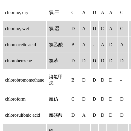
chlorine, dry
氯,干
C
A
D
A
A
C
chlorine, wet
氯,湿
D
A
D
C
A
C
chloroacetic acid
氯乙酸
B
A
-
A
D
A
chlorobenzene
氯苯
D
D
D
D
D
D
溴氯甲
chlorobromomethane
B
D
D
D
D
-
烷
chloroform
氯仿
C
D
D
D
D
D
chlorosulfonic acid
氯磺酸
D
A
D
D
D
D