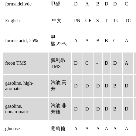
formaldehyde
甲醛
D
A
B
D
D
C
English
中文
PN
CF
S
T
TU
TC
甲
formic acid, 25%
A
A
B
B
C
A
酸,25%;
氟利昂
freon TMS
D
C
-
D
D
A
TMS
汽油,高
gasoline, high-
D
D
D
D
B
D
aromatic
芳
汽油,非
gasoline,
D
D
D
D
B
D
nonaromatic
芳族
glucose
葡萄糖
A
A
A
A
A
A