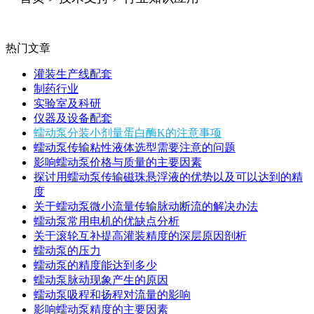
热门文章
灌装生产线配套
制药行业
实验室及科研
仪器及设备配套
蠕动泵分装小剂量蛋白酶K的注意事项
蠕动泵传输粘性液体选型需要注意的问题
影响蠕动泵价格与质量的主要因素
探讨用蠕动泵传输磁珠悬浮液的优势以及可以达到的精
度
关于蠕动泵微小流量传输脉动断流的解决办法
蠕动泵常用电机的优缺点分析
关于滚轮互补提高灌装精度的深层原因剖析
蠕动泵的压力
蠕动泵的精度能达到多少
蠕动泵脉动现象产生的原因
蠕动泵吸程和扬程对流量的影响
影响蠕动泵精度的主要因素