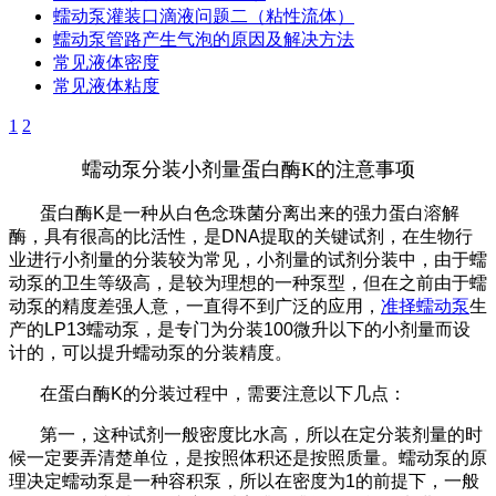
蠕动泵灌装口滴液问题二（粘性流体）
蠕动泵管路产生气泡的原因及解决方法
常见液体密度
常见液体粘度
1
2
蠕动泵分装小剂量蛋白酶K的注意事项
蛋白酶K是一种从白色念珠菌分离出来的强力蛋白溶解
酶，具有很高的比活性，是DNA提取的关键试剂，在生物行
业进行小剂量的分装较为常见，小剂量的试剂分装中，由于蠕
动泵的卫生等级高，是较为理想的一种泵型，但在之前由于蠕
动泵的精度差强人意，一直得不到广泛的应用，
准择蠕动泵
生
产的LP13蠕动泵，是专门为分装100微升以下的小剂量而设
计的，可以提升蠕动泵的分装精度。
在蛋白酶K的分装过程中，需要注意以下几点：
第一，这种试剂一般密度比水高，所以在定分装剂量的时
候一定要弄清楚单位，是按照体积还是按照质量。蠕动泵的原
理决定蠕动泵是一种容积泵，所以在密度为1的前提下，一般