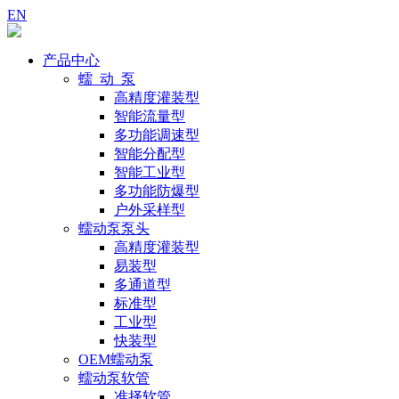
EN
产品中心
蠕 动 泵
高精度灌装型
智能流量型
多功能调速型
智能分配型
智能工业型
多功能防爆型
户外采样型
蠕动泵泵头
高精度灌装型
易装型
多通道型
标准型
工业型
快装型
OEM蠕动泵
蠕动泵软管
准择软管