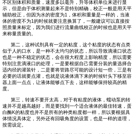
不区别体积和质量，速度多以毫升，升等体积单位来进行显
示，但是由于体积测量起来不是特别精确，校正一般是用天平
辅助校正，但因为水的密度为1，体积和重量是一样的，当液
体的密度不为1的时候就要注意换算了，一般建议可以直接按
照质量来标定，因为我们进行流量曲线校正的时候也是用天平
来称量质量的。
第二，这种试剂具有一定的粘度，这个粘度的状态有点类
似于人的口水，是一种不太均匀的状态，所以导致滴液口状态
也是一种不稳定的状态，会在很大程度上影响精度，所以需要
特别注意滴液口的处理，一是要根据自己需要分装的量选择合
适内径的灌装针，二是要将管路尽可能的设计短一些，三是有
必要的话就要点灌，也就是说液体滴下来的时候针头下移至容
器上面一点点，让液体能够点下去，这样能够保持较高的精
度。
第三，转速不要开太高，对于有粘度的液体，蠕动泵的转
速并不是越高越好，而是要找到一个适合液体的最佳转速，蛋
白酶K的粘度也并不是所有的种类粘度都一样，所以要根据具
体情况具体定，另外还有回吸角度的设置，也是一样的道理，
按需设定。