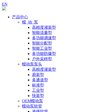
EN
产品中心
蠕 动 泵
高精度灌装型
智能流量型
多功能调速型
智能分配型
智能工业型
多功能防爆型
户外采样型
蠕动泵泵头
高精度灌装型
易装型
多通道型
标准型
工业型
快装型
OEM蠕动泵
蠕动泵软管
准择软管