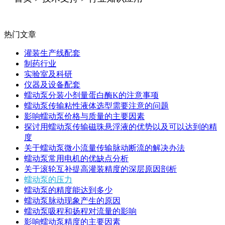
热门文章
灌装生产线配套
制药行业
实验室及科研
仪器及设备配套
蠕动泵分装小剂量蛋白酶K的注意事项
蠕动泵传输粘性液体选型需要注意的问题
影响蠕动泵价格与质量的主要因素
探讨用蠕动泵传输磁珠悬浮液的优势以及可以达到的精
度
关于蠕动泵微小流量传输脉动断流的解决办法
蠕动泵常用电机的优缺点分析
关于滚轮互补提高灌装精度的深层原因剖析
蠕动泵的压力
蠕动泵的精度能达到多少
蠕动泵脉动现象产生的原因
蠕动泵吸程和扬程对流量的影响
影响蠕动泵精度的主要因素