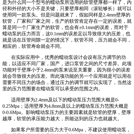
是为什么同一个型号的蠕动泵所适用的软管壁厚都一样了，内
径和外径的大小不是关键，只要壁厚相同（滚轮够长）就可以
使用同一款泵头。但是问题就来了，假如同样是
2.4mm
壁厚的
软管，厂家和厂家之间，生产的软管肯定存在一定的误差，就
算是同一个厂家生产的软管，也会有±
0.1mm
的误差，而对于
蠕动泵的压力而言，这
0.1mm
的误差足以导致很大的压差，也
就是说在压管间隙一定的情况下，软管不同，压力就会不同，
相应的，软管寿命就会不同。
在实际应用中，优秀的蠕动泵设计会设有压力调节的功
能，以适应不同厂家，国产，进口
泵管
之间的尺寸差异。此项
功能对于壁厚小于
2.4mm
的泵来说至关重要，因为很小的误差
就会导致很大的压差。而此项功能的另一个应用就是可以用在
需要不同压力的场合，通过压力的调节就可以实现了，当然这
里的压力范围要在蠕动泵可以承受的范围之内。
适用壁厚为
2.4mm
及以下的蠕动泵压力范围大概是
0-
0.25Mpa
；适用壁厚为
4.8mm
及以上的蠕动泵压力范围大概是
0-0.6Mpa
。影响蠕动泵压力的主要因素就是软管的壁厚，壁厚
越厚，软管的承压能力越大，所能达到的压力也就越大。
如果客户所需要的压力大于
0.6Mpa
，不建议使用蠕动泵，